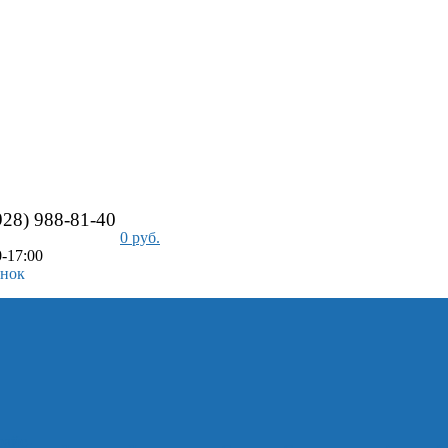
928) 988-81-40
0 руб.
-17:00
онок
айс-