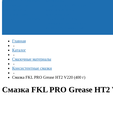
Новости
Фотогалерея
материалы
лист
Производители
Подшипники
Обгонные
Сертификаты и
муфты
Манжеты
дипломы
Вакансии
армированные
Новости
Фотогалерея
Оборудование для
перекачки технических
жидкостей
Смазочные
материалы
Главная
-
Каталог
-
Смазочные материалы
-
Консистентные смазки
-
Смазка FKL PRO Grease HT2 V220 (400 г)
Смазка FKL PRO Grease HT2 V