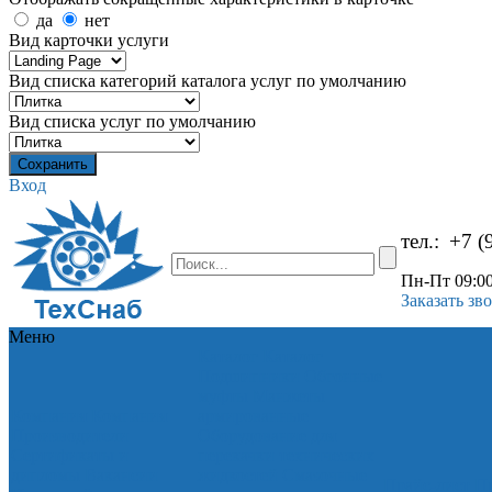
да
нет
Вид карточки услуги
Вид списка категорий каталога услуг по умолчанию
Вид списка услуг по умолчанию
Вход
тел.:
+7 (
Пн-Пт 09:00
Заказать зв
Меню
Каталог
Каталог
Подшипники
Обгонные
муфты
Манжеты
Компания
Компания
армированные
Производители
Оборудование для
Сертификаты и
перекачки технических
дипломы
Вакансии
жидкостей
Смазочные
Прайс-лист
Пр