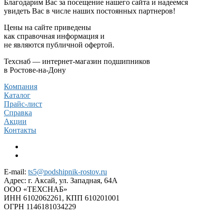
Благодарим Вас за посещение нашего сайта и надеемся
увидеть Вас в числе наших постоянных партнеров!
Цены на сайте приведены
как справочная информация и
не являются публичной офертой.
Техснаб — интернет-магазин подшипников
в Ростове-на-Дону
Компания
Каталог
Прайс-лист
Справка
Акции
Контакты
E-mail:
ts5@podshipnik-rostov.ru
Адрес:
г. Аксай, ул. Западная, 64А
ООО «ТЕХСНАБ»
ИНН 6102062261, КПП 610201001
ОГРН 1146181034229