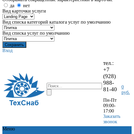
да
нет
Вид карточки услуги
Вид списка категорий каталога услуг по умолчанию
Вид списка услуг по умолчанию
Вход
тел.:
+7
(928)
988-
0
81-40
руб.
Пн-Пт
09:00-
17:00
Заказать
звонок
Меню