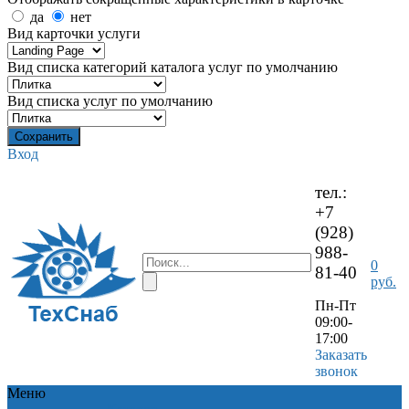
да
нет
Вид карточки услуги
Вид списка категорий каталога услуг по умолчанию
Вид списка услуг по умолчанию
Вход
тел.:
+7
(928)
988-
0
81-40
руб.
Пн-Пт
09:00-
17:00
Заказать
звонок
Меню