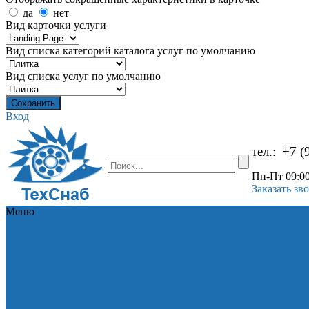
да
нет
Вид карточки услуги
Вид списка категорий каталога услуг по умолчанию
Вид списка услуг по умолчанию
Вход
тел.:
+7 (
Пн-Пт 09:00
Заказать зв
Меню
Каталог
Каталог
Подшипники
Обгонные
муфты
Манжеты
Компания
Компания
армированные
Производители
Оборудование для
Сертификаты и
перекачки технических
дипломы
Вакансии
жидкостей
Смазочные
Прайс-лист
Пр