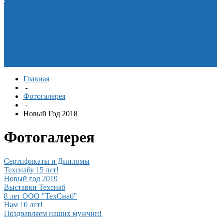
Новости
Фотогалерея
материалы
лист
Производители
Подшипники
Обгонные
Сертификаты и
муфты
Манжеты
дипломы
Вакансии
армированные
Новости
Фотогалерея
Оборудование для
перекачки технических
жидкостей
Смазочные
материалы
Главная
-
Фотогалерея
-
Новый Год 2018
Фотогалерея
Сертификаты и Дипломы
Техснабу 15 лет!
Новый год 2019
Выставки Техснаб
8 лет ООО "ТехСнаб"
Нам 10 лет!
Поздравляем наших мужчин!