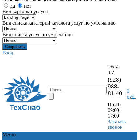
да
нет
Вид карточки услуги
Вид списка категорий каталога услуг по умолчанию
Вид списка услуг по умолчанию
Вход
тел.:
+7
(928)
988-
0
81-40
руб.
Пн-Пт
09:00-
17:00
Заказать
звонок
Меню