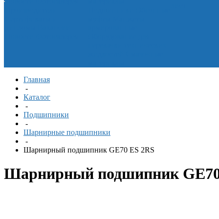
Новости
Фотогалерея
материалы
лист
Производители
Подшипники
Обгонные
Сертификаты и
муфты
Манжеты
дипломы
Вакансии
армированные
Новости
Фотогалерея
Оборудование для
перекачки технических
жидкостей
Смазочные
материалы
Главная
-
Каталог
-
Подшипники
-
Шарнирные подшипники
-
Шарнирный подшипник GE70 ES 2RS
Шарнирный подшипник GE70