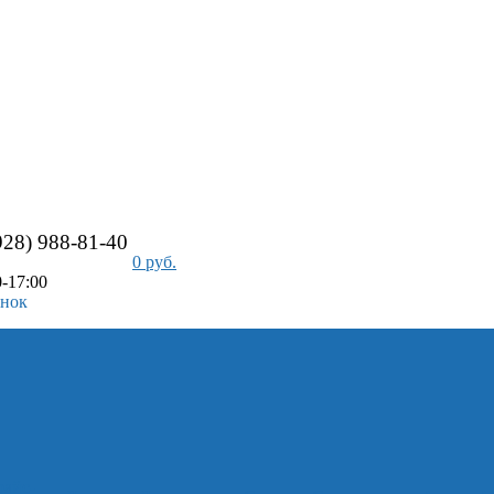
928) 988-81-40
0 руб.
-17:00
онок
айс-