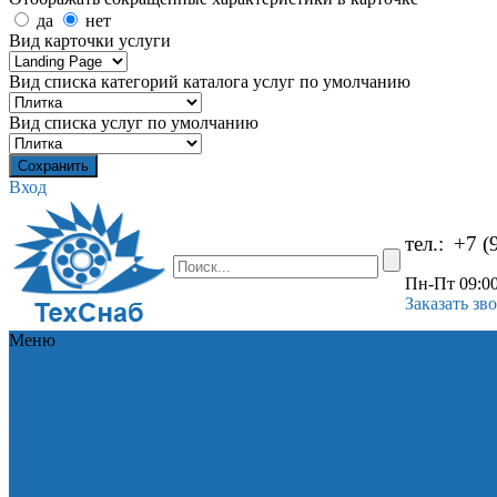
да
нет
Вид карточки услуги
Вид списка категорий каталога услуг по умолчанию
Вид списка услуг по умолчанию
Вход
тел.:
+7 (
Пн-Пт 09:00
Заказать зв
Меню
Каталог
Каталог
Подшипники
Обгонные
муфты
Манжеты
Компания
Компания
армированные
Производители
Оборудование для
Сертификаты и
перекачки технических
дипломы
Вакансии
жидкостей
Смазочные
Прайс-лист
Пр