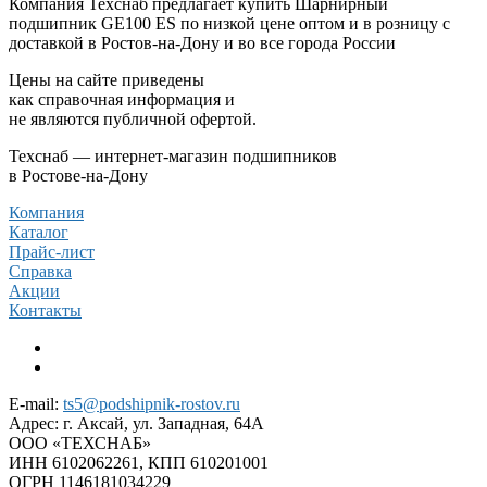
Компания Техснаб предлагает купить Шарнирный
подшипник GE100 ES по низкой цене оптом и в розницу с
доставкой в Ростов-на-Дону и во все города России
Цены на сайте приведены
как справочная информация и
не являются публичной офертой.
Техснаб — интернет-магазин подшипников
в Ростове-на-Дону
Компания
Каталог
Прайс-лист
Справка
Акции
Контакты
E-mail:
ts5@podshipnik-rostov.ru
Адрес:
г. Аксай, ул. Западная, 64А
ООО «ТЕХСНАБ»
ИНН 6102062261, КПП 610201001
ОГРН 1146181034229