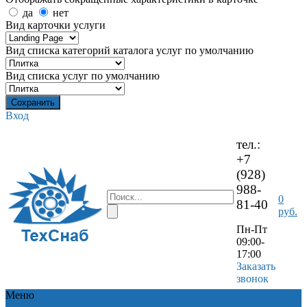
да
нет
Вид карточки услуги
Вид списка категорий каталога услуг по умолчанию
Вид списка услуг по умолчанию
Вход
тел.:
+7
(928)
988-
0
81-40
руб.
Пн-Пт
09:00-
17:00
Заказать
звонок
Меню