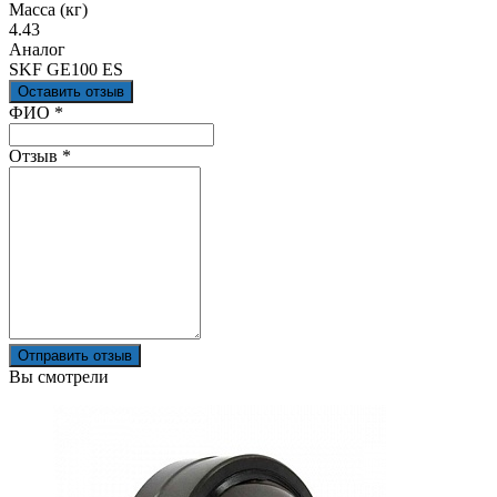
Масса (кг)
4.43
Аналог
SKF GE100 ES
Оставить отзыв
Ваш отзыв был отправлен!
ФИО
*
Отзыв
*
Отправить отзыв
Вы смотрели