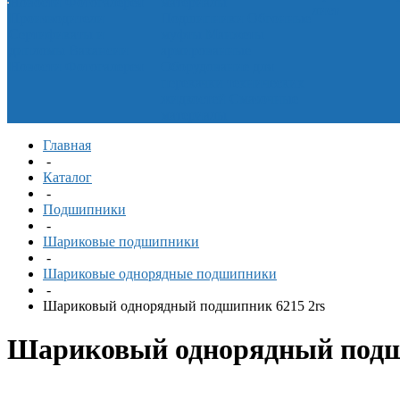
Новости
Фотогалерея
материалы
лист
Производители
Подшипники
Обгонные
Сертификаты и
муфты
Манжеты
дипломы
Вакансии
армированные
Новости
Фотогалерея
Оборудование для
перекачки технических
жидкостей
Смазочные
материалы
Главная
-
Каталог
-
Подшипники
-
Шариковые подшипники
-
Шариковые однорядные подшипники
-
Шариковый однорядный подшипник 6215 2rs
Шариковый однорядный подш