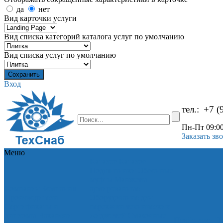
да
нет
Вид карточки услуги
Вид списка категорий каталога услуг по умолчанию
Вид списка услуг по умолчанию
Вход
тел.:
+7 (
Пн-Пт 09:00
Заказать зв
Меню
Каталог
Каталог
Подшипники
Обгонные
муфты
Манжеты
Компания
Компания
армированные
Производители
Оборудование для
Сертификаты и
перекачки технических
дипломы
Вакансии
жидкостей
Смазочные
Прайс-лист
Пр