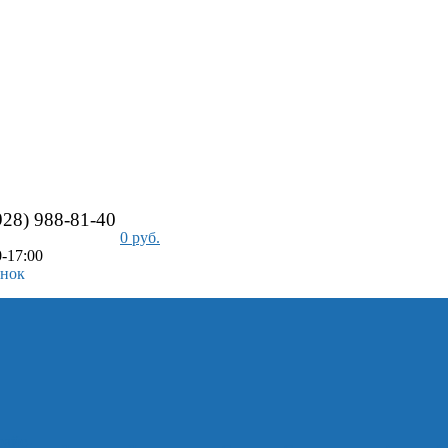
928) 988-81-40
0 руб.
-17:00
онок
айс-