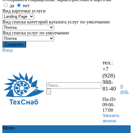
да
нет
Вид карточки услуги
Вид списка категорий каталога услуг по умолчанию
Вид списка услуг по умолчанию
Вход
тел.:
+7
(928)
988-
0
81-40
руб.
Пн-Пт
09:00-
17:00
Заказать
звонок
Меню