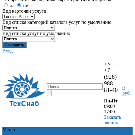
да
нет
Вид карточки услуги
Вид списка категорий каталога услуг по умолчанию
Вид списка услуг по умолчанию
Вход
тел.:
+7
(928)
988-
0
81-40
руб.
Пн-Пт
09:00-
17:00
Заказать
звонок
Меню