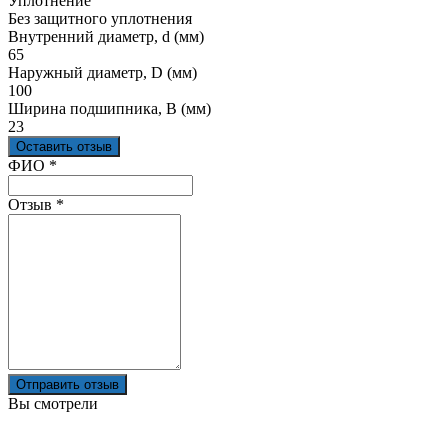
Уплотнение
Без защитного уплотнения
Внутренний диаметр, d (мм)
65
Наружный диаметр, D (мм)
100
Ширина подшипника, B (мм)
23
Оставить отзыв
Ваш отзыв был отправлен!
ФИО
*
Отзыв
*
Отправить отзыв
Вы смотрели