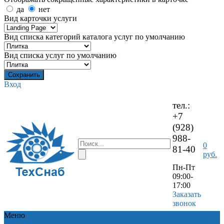
да
нет
Вид карточки услуги
Вид списка категорий каталога услуг по умолчанию
Вид списка услуг по умолчанию
Вход
тел.:
+7
(928)
988-
0
81-40
руб.
Пн-Пт
09:00-
17:00
Заказать
звонок
Меню