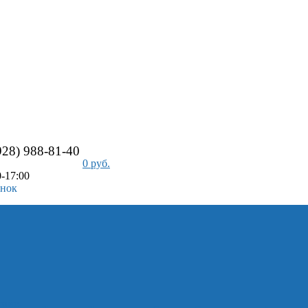
928) 988-81-40
0 руб.
-17:00
онок
айс-