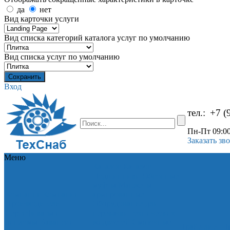
да
нет
Вид карточки услуги
Вид списка категорий каталога услуг по умолчанию
Вид списка услуг по умолчанию
Вход
тел.:
+7 (
Пн-Пт 09:00
Заказать зв
Меню
Каталог
Каталог
Подшипники
Обгонные
муфты
Манжеты
Компания
Компания
армированные
Производители
Оборудование для
Сертификаты и
перекачки технических
дипломы
Вакансии
жидкостей
Смазочные
Прайс-лист
Пр