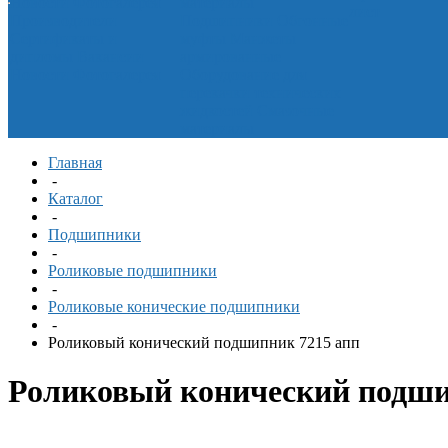
Новости
Фотогалерея
материалы
лист
Производители
Подшипники
Обгонные
Сертификаты и
муфты
Манжеты
дипломы
Вакансии
армированные
Новости
Фотогалерея
Оборудование для
перекачки технических
жидкостей
Смазочные
материалы
Главная
-
Каталог
-
Подшипники
-
Роликовые подшипники
-
Роликовые конические подшипники
-
Роликовый конический подшипник 7215 апп
Роликовый конический подши