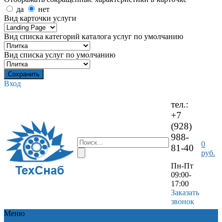
да
нет
Вид карточки услуги
Вид списка категорий каталога услуг по умолчанию
Вид списка услуг по умолчанию
Вход
тел.:
+7
(928)
988-
0
81-40
руб.
Пн-Пт
09:00-
17:00
Заказать
звонок
Меню