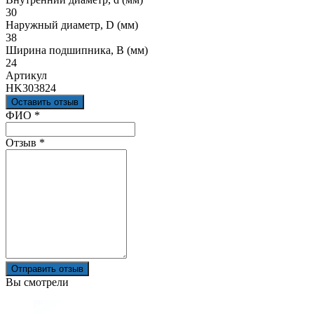
30
Наружный диаметр, D (мм)
38
Ширина подшипника, B (мм)
24
Артикул
HK303824
Оставить отзыв
Ваш отзыв был отправлен!
ФИО
*
Отзыв
*
Отправить отзыв
Вы смотрели