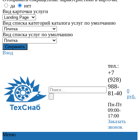
да
нет
Вид карточки услуги
Вид списка категорий каталога услуг по умолчанию
Вид списка услуг по умолчанию
Вход
тел.:
+7
(928)
988-
0
81-40
руб.
Пн-Пт
09:00-
17:00
Заказать
звонок
Меню