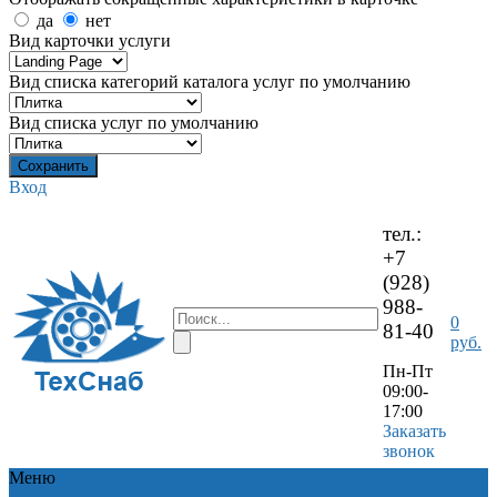
да
нет
Вид карточки услуги
Вид списка категорий каталога услуг по умолчанию
Вид списка услуг по умолчанию
Вход
тел.:
+7
(928)
988-
0
81-40
руб.
Пн-Пт
09:00-
17:00
Заказать
звонок
Меню