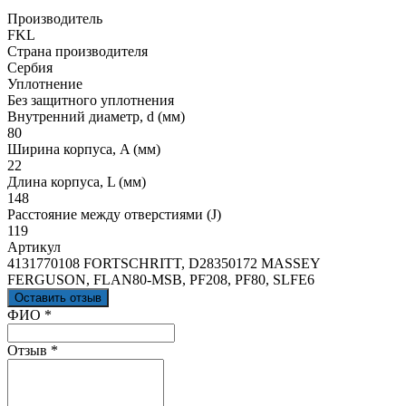
Производитель
FKL
Страна производителя
Сербия
Уплотнение
Без защитного уплотнения
Внутренний диаметр, d (мм)
80
Ширина корпуса, A (мм)
22
Длина корпуса, L (мм)
148
Расстояние между отверстиями (J)
119
Артикул
4131770108 FORTSCHRITT, D28350172 MASSEY
FERGUSON, FLAN80-MSB, PF208, PF80, SLFE6
Оставить отзыв
Ваш отзыв был отправлен!
ФИО
*
Отзыв
*