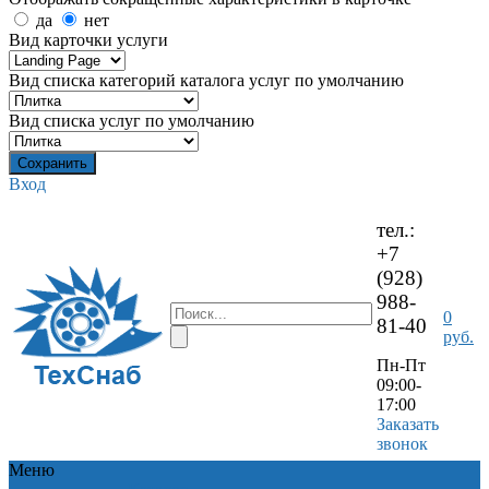
да
нет
Вид карточки услуги
Вид списка категорий каталога услуг по умолчанию
Вид списка услуг по умолчанию
Вход
тел.:
+7
(928)
988-
0
81-40
руб.
Пн-Пт
09:00-
17:00
Заказать
звонок
Меню