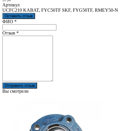
Артикул
UCFC210 KABAT, FYC50TF SKF, FYG50TF, RMEY50-N
Оставить отзыв
Ваш отзыв был отправлен!
ФИО
*
Отзыв
*
Отправить отзыв
Вы смотрели