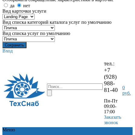
да
нет
Вид карточки услуги
Вид списка категорий каталога услуг по умолчанию
Вид списка услуг по умолчанию
Вход
тел.:
+7
(928)
988-
0
81-40
руб.
Пн-Пт
09:00-
17:00
Заказать
звонок
Меню