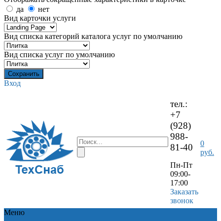
да
нет
Вид карточки услуги
Вид списка категорий каталога услуг по умолчанию
Вид списка услуг по умолчанию
Вход
тел.:
+7
(928)
988-
0
81-40
руб.
Пн-Пт
09:00-
17:00
Заказать
звонок
Меню