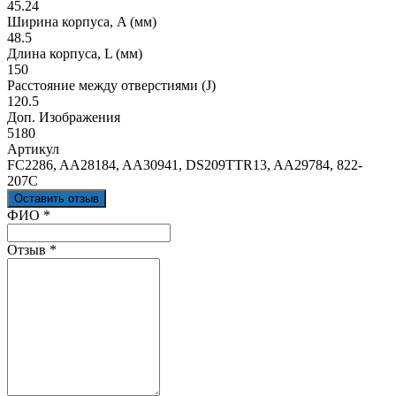
45.24
Ширина корпуса, A (мм)
48.5
Длина корпуса, L (мм)
150
Расстояние между отверстиями (J)
120.5
Доп. Изображения
5180
Артикул
FC2286, AA28184, AA30941, DS209TTR13, AA29784, 822-
207C
Оставить отзыв
Ваш отзыв был отправлен!
ФИО
*
Отзыв
*