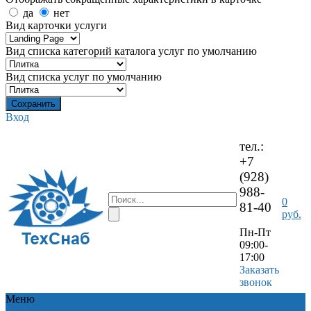
да
нет
Вид карточки услуги
Вид списка категорий каталога услуг по умолчанию
Вид списка услуг по умолчанию
Вход
тел.:
+7
(928)
988-
0
81-40
руб.
Пн-Пт
09:00-
17:00
Заказать
звонок
Меню