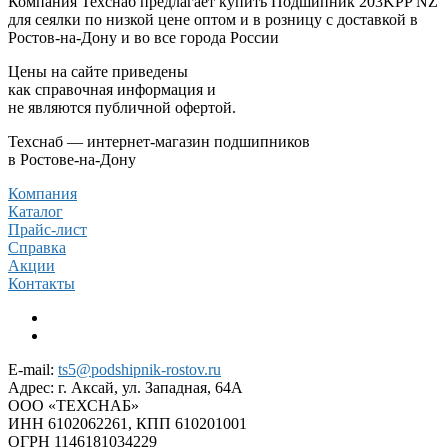
Компания Техснаб предлагает купить Подшипник 203KPP NZ
для сеялки по низкой цене оптом и в розницу с доставкой в
Ростов-на-Дону и во все города России
Цены на сайте приведены
как справочная информация и
не являются публичной офертой.
Техснаб — интернет-магазин подшипников
в Ростове-на-Дону
Компания
Каталог
Прайс-лист
Справка
Акции
Контакты
E-mail:
ts5@podshipnik-rostov.ru
Адрес:
г. Аксай, ул. Западная, 64А
ООО «ТЕХСНАБ»
ИНН 6102062261, КПП 610201001
ОГРН 1146181034229