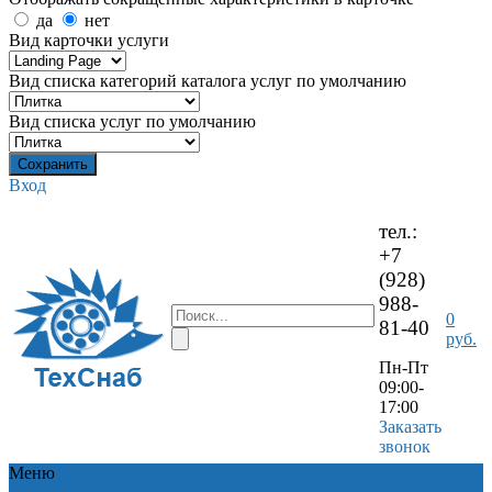
да
нет
Вид карточки услуги
Вид списка категорий каталога услуг по умолчанию
Вид списка услуг по умолчанию
Вход
тел.:
+7
(928)
988-
0
81-40
руб.
Пн-Пт
09:00-
17:00
Заказать
звонок
Меню