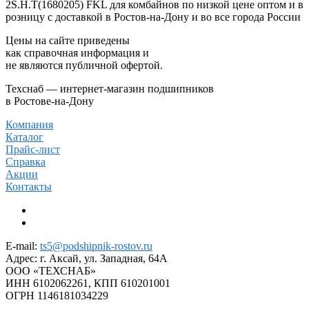
2S.H.T(1680205) FKL для комбайнов по низкой цене оптом и в
розницу с доставкой в Ростов-на-Дону и во все города России
Цены на сайте приведены
как справочная информация и
не являются публичной офертой.
Техснаб — интернет-магазин подшипников
в Ростове-на-Дону
Компания
Каталог
Прайс-лист
Справка
Акции
Контакты
E-mail:
ts5@podshipnik-rostov.ru
Адрес:
г. Аксай, ул. Западная, 64А
ООО «ТЕХСНАБ»
ИНН 6102062261, КПП 610201001
ОГРН 1146181034229