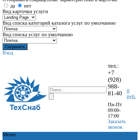
да
нет
Вид карточки услуги
Вид списка категорий каталога услуг по умолчанию
Вид списка услуг по умолчанию
Вход
тел.:
+7
(928)
988-
0
81-40
руб.
Пн-Пт
09:00-
17:00
Заказать
звонок
Меню