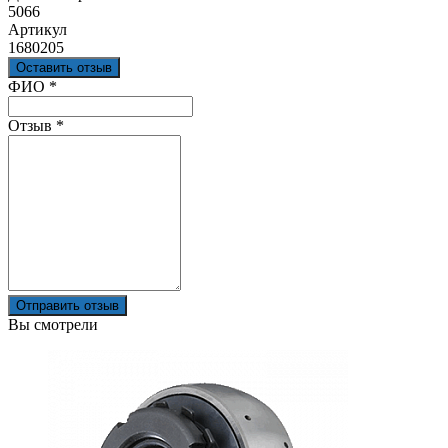
5066
Артикул
1680205
Оставить отзыв
Ваш отзыв был отправлен!
ФИО
*
Отзыв
*
Отправить отзыв
Вы смотрели