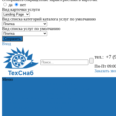
да
нет
Вид карточки услуги
Вид списка категорий каталога услуг по умолчанию
Вид списка услуг по умолчанию
Вход
тел.:
+7 (
Пн-Пт 09:00
Заказать зв
Меню
Каталог
Каталог
Подшипники
Обгонные
муфты
Манжеты
Компания
Компания
армированные
Производители
Оборудование для
Сертификаты и
перекачки технических
дипломы
Вакансии
жидкостей
Смазочные
Прайс-лист
Пр