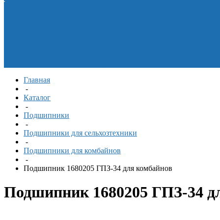
Новости
Фотогалерея
материалы
лист
Производители
Подшипники
Обгонные
Сертификаты и
муфты
Манжеты
дипломы
Вакансии
армированные
Новости
Фотогалерея
Оборудование для
перекачки технических
жидкостей
Смазочные
материалы
Главная
-
Каталог
-
Подшипники
-
Подшипники для сельхозтехники
-
Подшипники для комбайнов
-
Подшипник 1680205 ГПЗ-34 для комбайнов
Подшипник 1680205 ГПЗ-34 д