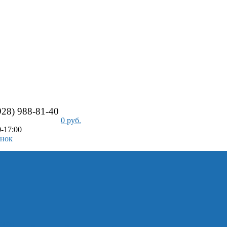
928) 988-81-40
0 руб.
-17:00
онок
айс-