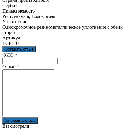
Страна производителя
Сербия
Применяемость
Ростсельмаш, Гомсельмаш
Уплотнение
Однокромочное резинометаллическое уплотнение с обеих
сторон
Артикул
ECF210
Оставить отзыв
Ваш отзыв был отправлен!
ФИО
*
Отзыв
*
Отправить отзыв
Вы смотрели