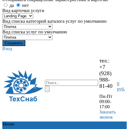
да
нет
Вид карточки услуги
Вид списка категорий каталога услуг по умолчанию
Вид списка услуг по умолчанию
Вход
тел.:
+7
(928)
988-
0
81-40
руб.
Пн-Пт
09:00-
17:00
Заказать
звонок
Меню