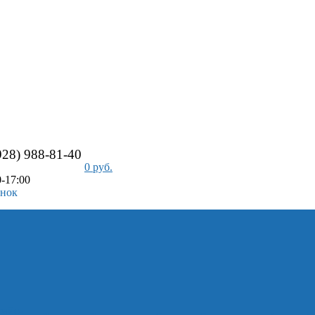
928) 988-81-40
0 руб.
-17:00
онок
айс-