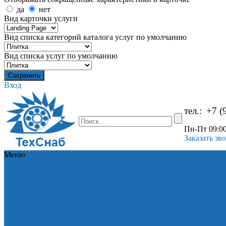
да
нет
Вид карточки услуги
Вид списка категорий каталога услуг по умолчанию
Вид списка услуг по умолчанию
Вход
тел.:
+7 (
Пн-Пт 09:00
Заказать зв
Меню
Каталог
Каталог
Подшипники
Обгонные
муфты
Манжеты
Компания
Компания
армированные
Производители
Оборудование для
Сертификаты и
перекачки технических
дипломы
Вакансии
жидкостей
Смазочные
Прайс-лист
Пр