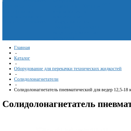
Новости
Фотогалерея
материалы
лист
Производители
Подшипники
Обгонные
Сертификаты и
муфты
Манжеты
дипломы
Вакансии
армированные
Новости
Фотогалерея
Оборудование для
перекачки технических
жидкостей
Смазочные
материалы
Главная
-
Каталог
-
Оборудование для перекачки технических жидкостей
-
Солидолонагнетатели
-
Солидолонагнетатель пневматический для ведер 12,5-18 
Солидолонагнетатель пневмати