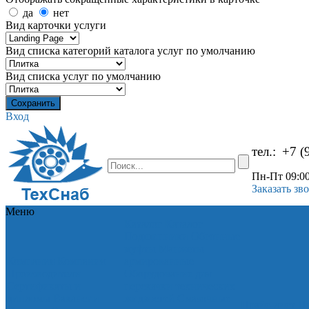
да
нет
Вид карточки услуги
Вид списка категорий каталога услуг по умолчанию
Вид списка услуг по умолчанию
Вход
тел.:
+7 (
Пн-Пт 09:00
Заказать зв
Меню
Каталог
Каталог
Подшипники
Обгонные
муфты
Манжеты
Компания
Компания
армированные
Производители
Оборудование для
Сертификаты и
перекачки технических
дипломы
Вакансии
жидкостей
Смазочные
Прайс-лист
Пр