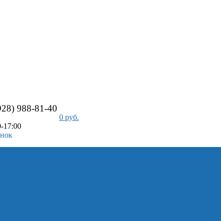
928) 988-81-40
0 руб.
-17:00
онок
айс-