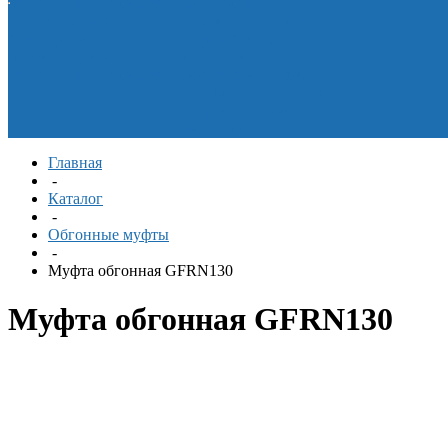
Новости
Фотогалерея
материалы
лист
Производители
Подшипники
Обгонные
Сертификаты и
муфты
Манжеты
дипломы
Вакансии
армированные
Новости
Фотогалерея
Оборудование для
перекачки технических
жидкостей
Смазочные
материалы
Главная
-
Каталог
-
Обгонные муфты
-
Муфта обгонная GFRN130
Муфта обгонная GFRN130