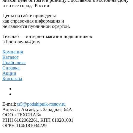
низкой цене оптом и в розницу с доставкой в Ростов-на-Дону
и во все города России
Цены на сайте приведены
как справочная информация и
не являются публичной офертой.
Техснаб — интернет-магазин подшипников
в Ростове-на-Дону
Компания
Каталог
Прайс-лист
Справка
Акции
Контакты
E-mail:
ts5@podshipnik-rostov.ru
Адрес:
г. Аксай, ул. Западная, 64А
ООО «ТЕХСНАБ»
ИНН 6102062261, КПП 610201001
ОГРН 1146181034229