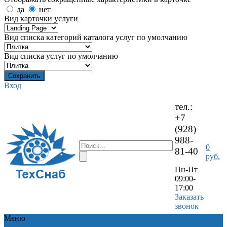
да
нет
Вид карточки услуги
Вид списка категорий каталога услуг по умолчанию
Вид списка услуг по умолчанию
Вход
тел.:
+7
(928)
988-
0
81-40
руб.
Пн-Пт
09:00-
17:00
Заказать
звонок
Меню