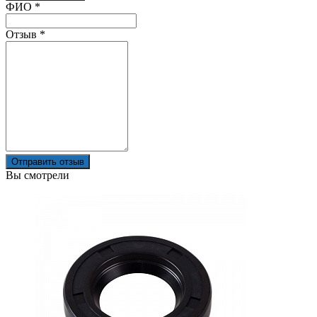
Ваш отзыв был отправлен!
ФИО
*
Отзыв
*
Отправить отзыв
Вы смотрели