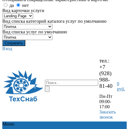
да
нет
Вид карточки услуги
Вид списка категорий каталога услуг по умолчанию
Вид списка услуг по умолчанию
Вход
тел.:
+7
(928)
988-
0
81-40
руб.
Пн-Пт
09:00-
17:00
Заказать
звонок
Меню