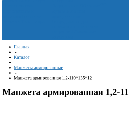
Новости
Фотогалерея
материалы
лист
Производители
Подшипники
Обгонные
Сертификаты и
муфты
Манжеты
дипломы
Вакансии
армированные
Новости
Фотогалерея
Оборудование для
перекачки технических
жидкостей
Смазочные
материалы
Главная
-
Каталог
-
Манжеты армированные
-
Манжета армированная 1,2-110*135*12
Манжета армированная 1,2-11