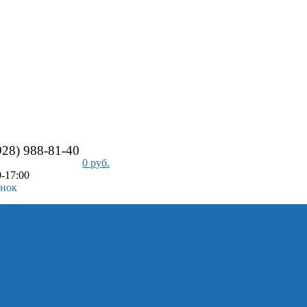
928) 988-81-40
0 руб.
-17:00
онок
айс-