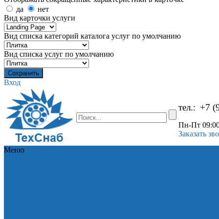
да
нет
Вид карточки услуги
Вид списка категорий каталога услуг по умолчанию
Вид списка услуг по умолчанию
Вход
тел.:
+7 (
Пн-Пт 09:00
Заказать зв
Меню
Каталог
Каталог
Подшипники
Обгонные
муфты
Манжеты
Компания
Компания
армированные
Производители
Оборудование для
Сертификаты и
перекачки технических
дипломы
Вакансии
жидкостей
Смазочные
Прайс-лист
Пр