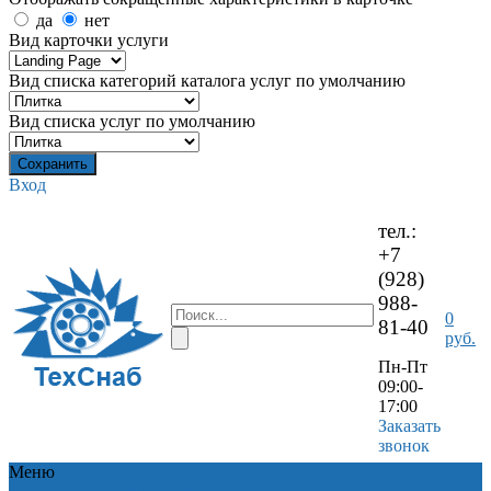
да
нет
Вид карточки услуги
Вид списка категорий каталога услуг по умолчанию
Вид списка услуг по умолчанию
Вход
тел.:
+7
(928)
988-
0
81-40
руб.
Пн-Пт
09:00-
17:00
Заказать
звонок
Меню