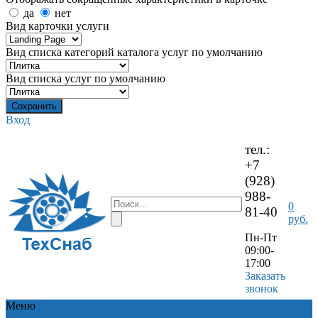
да
нет
Вид карточки услуги
Вид списка категорий каталога услуг по умолчанию
Вид списка услуг по умолчанию
Вход
тел.:
+7
(928)
988-
0
81-40
руб.
Пн-Пт
09:00-
17:00
Заказать
звонок
Меню