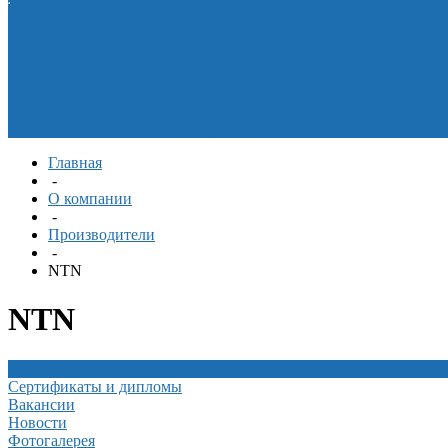
Новости
Фотогалерея
материалы
лист
Производители
Подшипники
Обгонные
Сертификаты и
муфты
Манжеты
дипломы
Вакансии
армированные
Новости
Фотогалерея
Оборудование для
перекачки технических
жидкостей
Смазочные
материалы
Главная
-
О компании
-
Производители
-
NTN
NTN
Производители
Сертификаты и дипломы
Вакансии
Новости
Фотогалерея