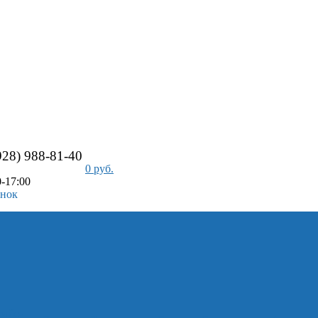
928) 988-81-40
0 руб.
-17:00
онок
айс-