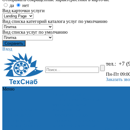
да
нет
Вид карточки услуги
Вид списка категорий каталога услуг по умолчанию
Вид списка услуг по умолчанию
Вход
тел.:
+7 (
Пн-Пт 09:00
Заказать зв
Меню
Каталог
Каталог
Подшипники
Обгонные
муфты
Манжеты
Компания
Компания
армированные
Производители
Оборудование для
Сертификаты и
перекачки технических
дипломы
Вакансии
жидкостей
Смазочные
Прайс-лист
Пр