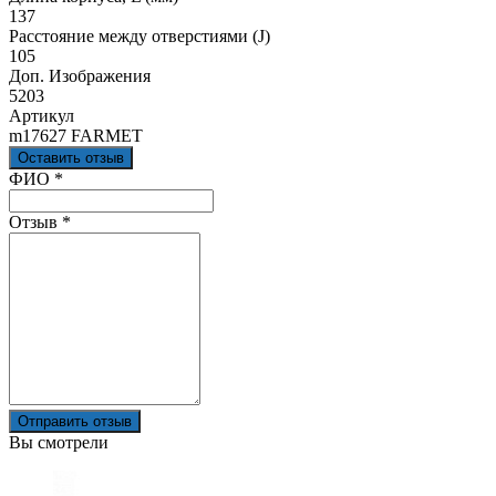
137
Расстояние между отверстиями (J)
105
Доп. Изображения
5203
Артикул
m17627 FARMET
Оставить отзыв
Ваш отзыв был отправлен!
ФИО
*
Отзыв
*
Отправить отзыв
Вы смотрели