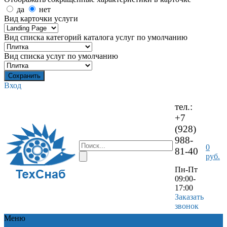
да
нет
Вид карточки услуги
Вид списка категорий каталога услуг по умолчанию
Вид списка услуг по умолчанию
Вход
тел.:
+7
(928)
988-
0
81-40
руб.
Пн-Пт
09:00-
17:00
Заказать
звонок
Меню