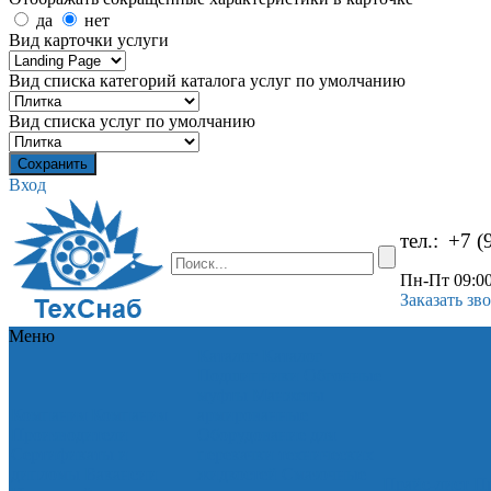
да
нет
Вид карточки услуги
Вид списка категорий каталога услуг по умолчанию
Вид списка услуг по умолчанию
Вход
тел.:
+7 (
Пн-Пт 09:00
Заказать зв
Меню
Каталог
Каталог
Подшипники
Обгонные
муфты
Манжеты
Компания
Компания
армированные
Производители
Оборудование для
Сертификаты и
перекачки технических
дипломы
Вакансии
жидкостей
Смазочные
Прайс-лист
Пр