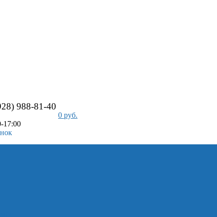
928) 988-81-40
0 руб.
-17:00
онок
айс-