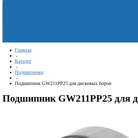
Новости
Фотогалерея
материалы
лист
Производители
Подшипники
Обгонные
Сертификаты и
муфты
Манжеты
дипломы
Вакансии
армированные
Новости
Фотогалерея
Оборудование для
перекачки технических
жидкостей
Смазочные
материалы
Главная
-
Каталог
-
Подшипники
-
Подшипник GW211PP25 для дисковых борон
Подшипник GW211PP25 для д