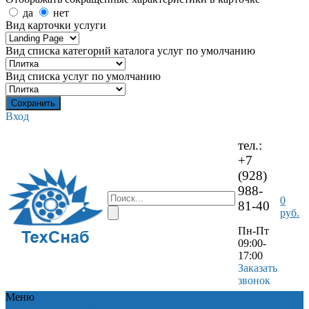
да
нет
Вид карточки услуги
Вид списка категорий каталога услуг по умолчанию
Вид списка услуг по умолчанию
Вход
тел.:
+7
(928)
988-
0
81-40
руб.
Пн-Пт
09:00-
17:00
Заказать
звонок
Меню