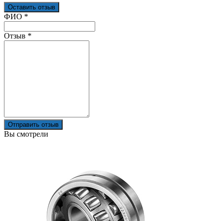
Оставить отзыв
Ваш отзыв был отправлен!
ФИО
*
Отзыв
*
Отправить отзыв
Вы смотрели