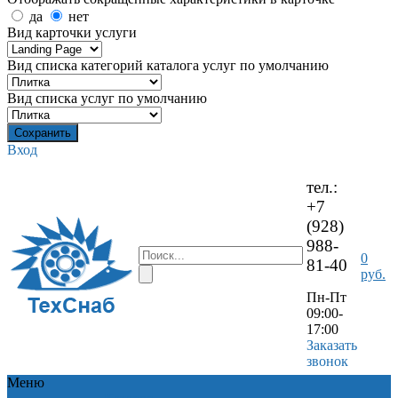
да
нет
Вид карточки услуги
Вид списка категорий каталога услуг по умолчанию
Вид списка услуг по умолчанию
Вход
тел.:
+7
(928)
988-
0
81-40
руб.
Пн-Пт
09:00-
17:00
Заказать
звонок
Меню