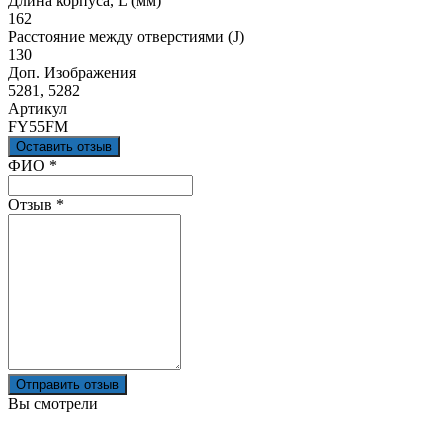
Длина корпуса, L (мм)
162
Расстояние между отверстиями (J)
130
Доп. Изображения
5281, 5282
Артикул
FY55FM
Оставить отзыв
Ваш отзыв был отправлен!
ФИО
*
Отзыв
*
Отправить отзыв
Вы смотрели